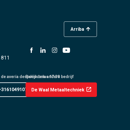
Arriba
1811
de avería después de las 17:30
Bekijk ons andere bedrijf
+31610491079
De Waal Metaaltechniek