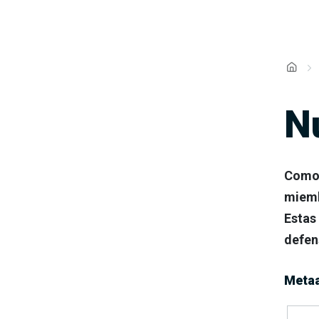
N
Como 
miemb
Estas
defen
Metaa