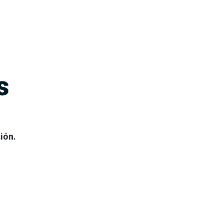
s
ión.