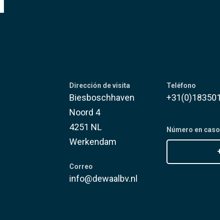
Dirección de visita
Teléfono
Biesboschhaven
+31(0)18350
Noord 4
4251 NL
Número en caso 
Werkendam
Correo
info@dewaalbv.nl